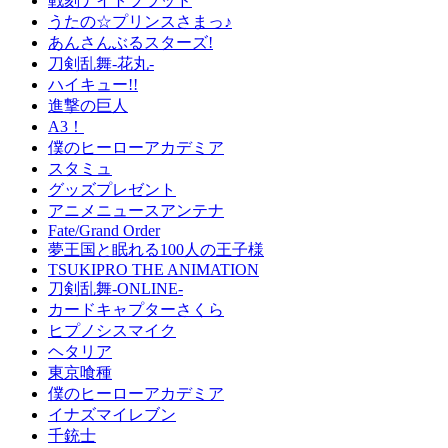
戦刻ナイトブラッド
うたの☆プリンスさまっ♪
あんさんぶるスターズ!
刀剣乱舞-花丸-
ハイキュー!!
進撃の巨人
A3！
僕のヒーローアカデミア
スタミュ
グッズプレゼント
アニメニュースアンテナ
Fate/Grand Order
夢王国と眠れる100人の王子様
TSUKIPRO THE ANIMATION
刀剣乱舞-ONLINE-
カードキャプターさくら
ヒプノシスマイク
ヘタリア
東京喰種
僕のヒーローアカデミア
イナズマイレブン
千銃士