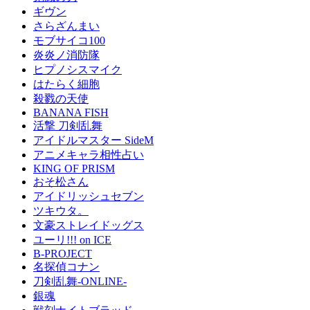
ギヴン
さらざんまい
モブサイコ100
炎炎ノ消防隊
ヒプノシスマイク
はたらく細胞
殺戮の天使
BANANA FISH
活撃 刀剣乱舞
アイドルマスター SideM
アニメキャラ相性占い
KING OF PRISM
おそ松さん
アイドリッシュセブン
ツキウタ。
文豪ストレイドッグス
ユーリ!!! on ICE
B-PROJECT
名探偵コナン
刀剣乱舞-ONLINE-
銀魂