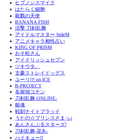
ヒプノシスマイク
はたらく細胞
殺戮の天使
BANANA FISH
活撃 刀剣乱舞
アイドルマスター SideM
アニメキャラ相性占い
KING OF PRISM
おそ松さん
アイドリッシュセブン
ツキウタ。
文豪ストレイドッグス
ユーリ!!! on ICE
B-PROJECT
名探偵コナン
刀剣乱舞-ONLINE-
銀魂
戦刻ナイトブラッド
うたの☆プリンスさまっ♪
あんさんぶるスターズ!
刀剣乱舞-花丸-
ハイキュー!!