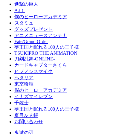
進撃の巨人
A3！
僕のヒーローアカデミア
スタミュ
グッズプレゼント
アニメニュースアンテナ
Fate/Grand Order
夢王国と眠れる100人の王子様
TSUKIPRO THE ANIMATION
刀剣乱舞-ONLINE-
カードキャプターさくら
ヒプノシスマイク
ヘタリア
東京喰種
僕のヒーローアカデミア
イナズマイレブン
千銃士
夢王国と眠れる100人の王子様
夏目友人帳
お問い合わせ
鬼滅の刃