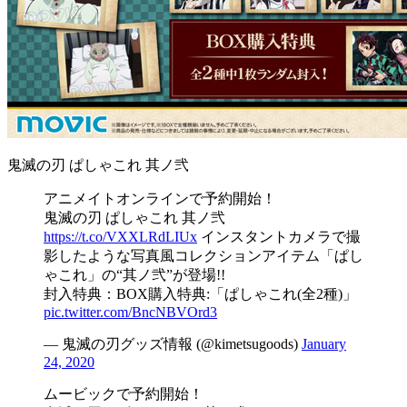
鬼滅の刃 ぱしゃこれ 其ノ弐
アニメイトオンラインで予約開始！
鬼滅の刃 ぱしゃこれ 其ノ弐
https://t.co/VXXLRdLIUx
インスタントカメラで撮
影したような写真風コレクションアイテム「ぱし
ゃこれ」の“其ノ弐”が登場!!
封入特典：BOX購入特典:「ぱしゃこれ(全2種)」
pic.twitter.com/BncNBVOrd3
— 鬼滅の刃グッズ情報 (@kimetsugoods)
January
24, 2020
ムービックで予約開始！