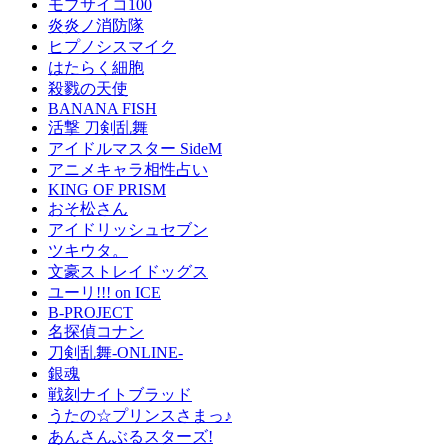
モブサイコ100
炎炎ノ消防隊
ヒプノシスマイク
はたらく細胞
殺戮の天使
BANANA FISH
活撃 刀剣乱舞
アイドルマスター SideM
アニメキャラ相性占い
KING OF PRISM
おそ松さん
アイドリッシュセブン
ツキウタ。
文豪ストレイドッグス
ユーリ!!! on ICE
B-PROJECT
名探偵コナン
刀剣乱舞-ONLINE-
銀魂
戦刻ナイトブラッド
うたの☆プリンスさまっ♪
あんさんぶるスターズ!