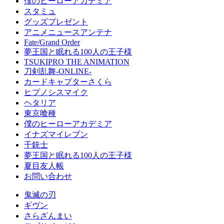
僕のヒーローアカデミア
スタミュ
グッズプレゼント
アニメニュースアンテナ
Fate/Grand Order
夢王国と眠れる100人の王子様
TSUKIPRO THE ANIMATION
刀剣乱舞-ONLINE-
カードキャプターさくら
ヒプノシスマイク
ヘタリア
東京喰種
僕のヒーローアカデミア
イナズマイレブン
千銃士
夢王国と眠れる100人の王子様
夏目友人帳
お問い合わせ
鬼滅の刃
ギヴン
さらざんまい