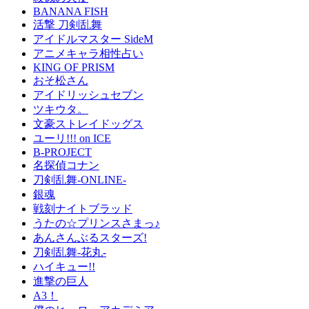
BANANA FISH
活撃 刀剣乱舞
アイドルマスター SideM
アニメキャラ相性占い
KING OF PRISM
おそ松さん
アイドリッシュセブン
ツキウタ。
文豪ストレイドッグス
ユーリ!!! on ICE
B-PROJECT
名探偵コナン
刀剣乱舞-ONLINE-
銀魂
戦刻ナイトブラッド
うたの☆プリンスさまっ♪
あんさんぶるスターズ!
刀剣乱舞-花丸-
ハイキュー!!
進撃の巨人
A3！