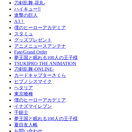
刀剣乱舞-花丸-
ハイキュー!!
進撃の巨人
A3！
僕のヒーローアカデミア
スタミュ
グッズプレゼント
アニメニュースアンテナ
Fate/Grand Order
夢王国と眠れる100人の王子様
TSUKIPRO THE ANIMATION
刀剣乱舞-ONLINE-
カードキャプターさくら
ヒプノシスマイク
ヘタリア
東京喰種
僕のヒーローアカデミア
イナズマイレブン
千銃士
夢王国と眠れる100人の王子様
夏目友人帳
お問い合わせ