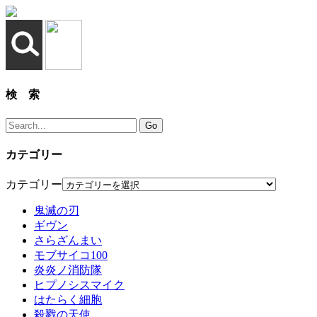
検 索
カテゴリー
カテゴリー
鬼滅の刃
ギヴン
さらざんまい
モブサイコ100
炎炎ノ消防隊
ヒプノシスマイク
はたらく細胞
殺戮の天使