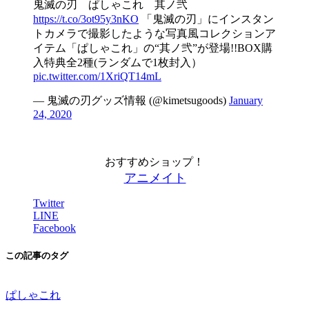
鬼滅の刃 ぱしゃこれ 其ノ弐
https://t.co/3ot95y3nKO
「鬼滅の刃」にインスタン
トカメラで撮影したような写真風コレクションア
イテム「ぱしゃこれ」の“其ノ弐”が登場!!BOX購
入特典全2種(ランダムで1枚封入）
pic.twitter.com/1XriQT14mL
— 鬼滅の刃グッズ情報 (@kimetsugoods)
January
24, 2020
おすすめショップ！
アニメイト
Twitter
LINE
Facebook
この記事のタグ
ぱしゃこれ