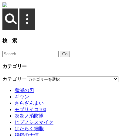
検 索
カテゴリー
カテゴリー
鬼滅の刃
ギヴン
さらざんまい
モブサイコ100
炎炎ノ消防隊
ヒプノシスマイク
はたらく細胞
殺戮の天使