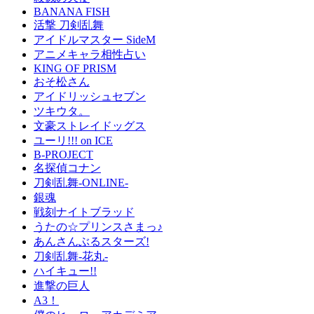
BANANA FISH
活撃 刀剣乱舞
アイドルマスター SideM
アニメキャラ相性占い
KING OF PRISM
おそ松さん
アイドリッシュセブン
ツキウタ。
文豪ストレイドッグス
ユーリ!!! on ICE
B-PROJECT
名探偵コナン
刀剣乱舞-ONLINE-
銀魂
戦刻ナイトブラッド
うたの☆プリンスさまっ♪
あんさんぶるスターズ!
刀剣乱舞-花丸-
ハイキュー!!
進撃の巨人
A3！