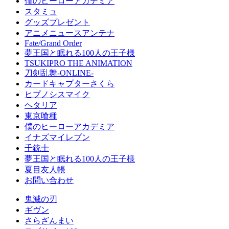
僕のヒーローアカデミア
スタミュ
グッズプレゼント
アニメニュースアンテナ
Fate/Grand Order
夢王国と眠れる100人の王子様
TSUKIPRO THE ANIMATION
刀剣乱舞-ONLINE-
カードキャプターさくら
ヒプノシスマイク
ヘタリア
東京喰種
僕のヒーローアカデミア
イナズマイレブン
千銃士
夢王国と眠れる100人の王子様
夏目友人帳
お問い合わせ
鬼滅の刃
ギヴン
さらざんまい