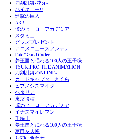
刀剣乱舞-花丸-
ハイキュー!!
進撃の巨人
A3！
僕のヒーローアカデミア
スタミュ
グッズプレゼント
アニメニュースアンテナ
Fate/Grand Order
夢王国と眠れる100人の王子様
TSUKIPRO THE ANIMATION
刀剣乱舞-ONLINE-
カードキャプターさくら
ヒプノシスマイク
ヘタリア
東京喰種
僕のヒーローアカデミア
イナズマイレブン
千銃士
夢王国と眠れる100人の王子様
夏目友人帳
お問い合わせ