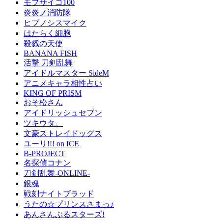
モブサイコ100
炎炎ノ消防隊
ヒプノシスマイク
はたらく細胞
殺戮の天使
BANANA FISH
活撃 刀剣乱舞
アイドルマスター SideM
アニメキャラ相性占い
KING OF PRISM
おそ松さん
アイドリッシュセブン
ツキウタ。
文豪ストレイドッグス
ユーリ!!! on ICE
B-PROJECT
名探偵コナン
刀剣乱舞-ONLINE-
銀魂
戦刻ナイトブラッド
うたの☆プリンスさまっ♪
あんさんぶるスターズ!