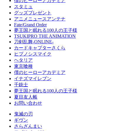
僕のヒーローアカデミア
スタミュ
グッズプレゼント
アニメニュースアンテナ
Fate/Grand Order
夢王国と眠れる100人の王子様
TSUKIPRO THE ANIMATION
刀剣乱舞-ONLINE-
カードキャプターさくら
ヒプノシスマイク
ヘタリア
東京喰種
僕のヒーローアカデミア
イナズマイレブン
千銃士
夢王国と眠れる100人の王子様
夏目友人帳
お問い合わせ
鬼滅の刃
ギヴン
さらざんまい