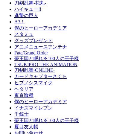
刀剣乱舞-花丸-
ハイキュー!!
進撃の巨人
A3！
僕のヒーローアカデミア
スタミュ
グッズプレゼント
アニメニュースアンテナ
Fate/Grand Order
夢王国と眠れる100人の王子様
TSUKIPRO THE ANIMATION
刀剣乱舞-ONLINE-
カードキャプターさくら
ヒプノシスマイク
ヘタリア
東京喰種
僕のヒーローアカデミア
イナズマイレブン
千銃士
夢王国と眠れる100人の王子様
夏目友人帳
お問い合わせ