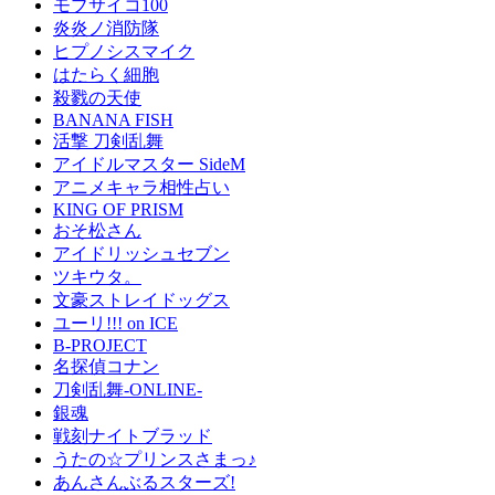
モブサイコ100
炎炎ノ消防隊
ヒプノシスマイク
はたらく細胞
殺戮の天使
BANANA FISH
活撃 刀剣乱舞
アイドルマスター SideM
アニメキャラ相性占い
KING OF PRISM
おそ松さん
アイドリッシュセブン
ツキウタ。
文豪ストレイドッグス
ユーリ!!! on ICE
B-PROJECT
名探偵コナン
刀剣乱舞-ONLINE-
銀魂
戦刻ナイトブラッド
うたの☆プリンスさまっ♪
あんさんぶるスターズ!