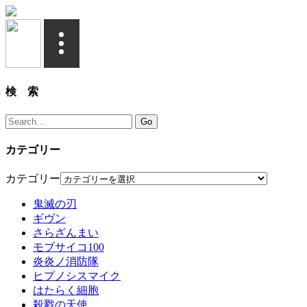
検 索
カテゴリー
カテゴリー
鬼滅の刃
ギヴン
さらざんまい
モブサイコ100
炎炎ノ消防隊
ヒプノシスマイク
はたらく細胞
殺戮の天使