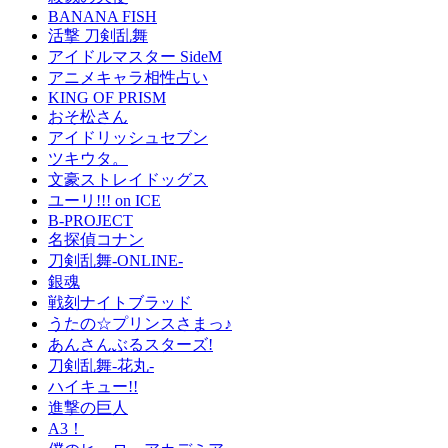
BANANA FISH
活撃 刀剣乱舞
アイドルマスター SideM
アニメキャラ相性占い
KING OF PRISM
おそ松さん
アイドリッシュセブン
ツキウタ。
文豪ストレイドッグス
ユーリ!!! on ICE
B-PROJECT
名探偵コナン
刀剣乱舞-ONLINE-
銀魂
戦刻ナイトブラッド
うたの☆プリンスさまっ♪
あんさんぶるスターズ!
刀剣乱舞-花丸-
ハイキュー!!
進撃の巨人
A3！