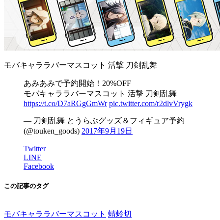
モバキャララバーマスコット 活撃 刀剣乱舞
あみあみで予約開始！20%OFF
モバキャララバーマスコット 活撃 刀剣乱舞
https://t.co/D7aRGgGmWr
pic.twitter.com/r2dlvVrygk
— 刀剣乱舞 とうらぶグッズ＆フィギュア予約
(@touken_goods)
2017年9月19日
Twitter
LINE
Facebook
この記事のタグ
モバキャララバーマスコット
蜻蛉切