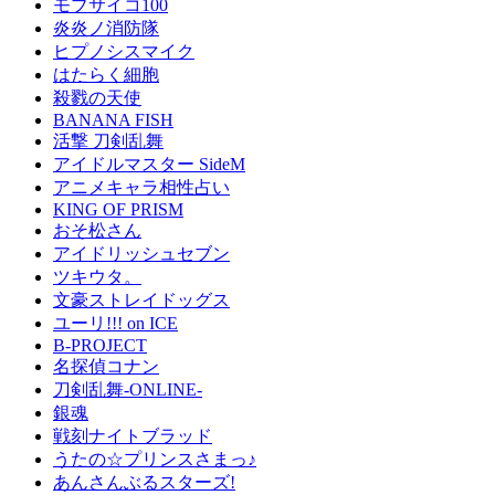
モブサイコ100
炎炎ノ消防隊
ヒプノシスマイク
はたらく細胞
殺戮の天使
BANANA FISH
活撃 刀剣乱舞
アイドルマスター SideM
アニメキャラ相性占い
KING OF PRISM
おそ松さん
アイドリッシュセブン
ツキウタ。
文豪ストレイドッグス
ユーリ!!! on ICE
B-PROJECT
名探偵コナン
刀剣乱舞-ONLINE-
銀魂
戦刻ナイトブラッド
うたの☆プリンスさまっ♪
あんさんぶるスターズ!