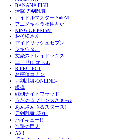
BANANA FISH
活撃 刀剣乱舞
アイドルマスター SideM
アニメキャラ相性占い
KING OF PRISM
おそ松さん
アイドリッシュセブン
ツキウタ。
文豪ストレイドッグス
ユーリ!!! on ICE
B-PROJECT
名探偵コナン
刀剣乱舞-ONLINE-
銀魂
戦刻ナイトブラッド
うたの☆プリンスさまっ♪
あんさんぶるスターズ!
刀剣乱舞-花丸-
ハイキュー!!
進撃の巨人
A3！