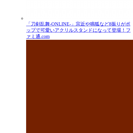
「刀剣乱舞-ONLINE-」宗近や鳴狐など8振りがポ
ップで可愛いアクリルスタンドになって登場！
フ
ァミ通.com