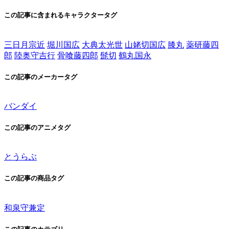
この記事に含まれるキャラクタータグ
三日月宗近
堀川国広
大典太光世
山姥切国広
膝丸
薬研藤四
郎
陸奥守吉行
骨喰藤四郎
髭切
鶴丸国永
この記事のメーカータグ
バンダイ
この記事のアニメタグ
とうらぶ
この記事の商品タグ
和泉守兼定