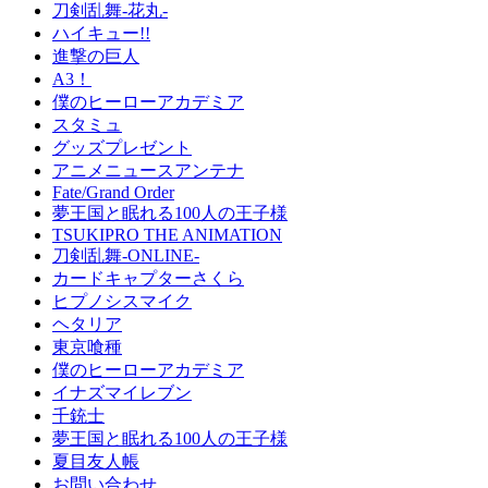
刀剣乱舞-花丸-
ハイキュー!!
進撃の巨人
A3！
僕のヒーローアカデミア
スタミュ
グッズプレゼント
アニメニュースアンテナ
Fate/Grand Order
夢王国と眠れる100人の王子様
TSUKIPRO THE ANIMATION
刀剣乱舞-ONLINE-
カードキャプターさくら
ヒプノシスマイク
ヘタリア
東京喰種
僕のヒーローアカデミア
イナズマイレブン
千銃士
夢王国と眠れる100人の王子様
夏目友人帳
お問い合わせ