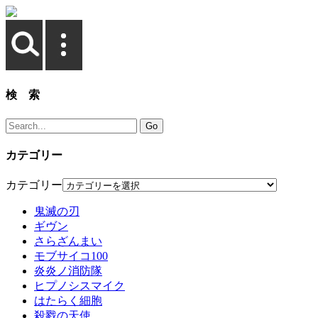
検 索
カテゴリー
カテゴリー
鬼滅の刃
ギヴン
さらざんまい
モブサイコ100
炎炎ノ消防隊
ヒプノシスマイク
はたらく細胞
殺戮の天使