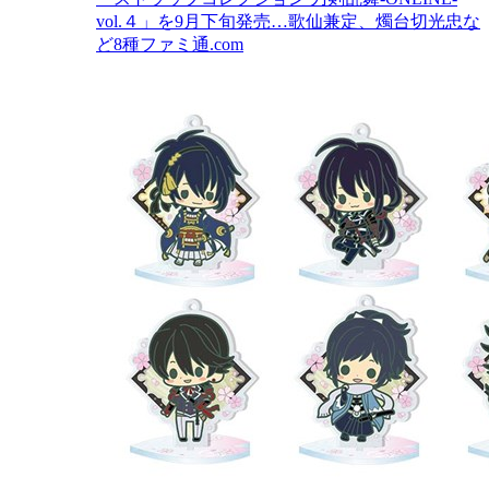
vol.４」を9月下旬発売…歌仙兼定、燭台切光忠な
ど8種
ファミ通.com