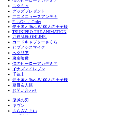
僕のヒーローアカデミア
スタミュ
グッズプレゼント
アニメニュースアンテナ
Fate/Grand Order
夢王国と眠れる100人の王子様
TSUKIPRO THE ANIMATION
刀剣乱舞-ONLINE-
カードキャプターさくら
ヒプノシスマイク
ヘタリア
東京喰種
僕のヒーローアカデミア
イナズマイレブン
千銃士
夢王国と眠れる100人の王子様
夏目友人帳
お問い合わせ
鬼滅の刃
ギヴン
さらざんまい